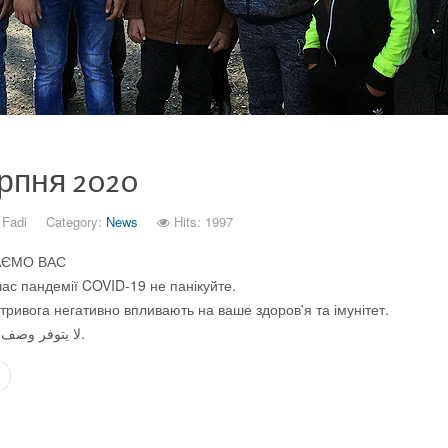
рпня 2020
y
Fadi
Category:
News
Hits: 1997
АЄМО ВАС
час пандемії COVID-19 не панікуйте.
 тривога негативно впливають на ваше здоров'я та імунітет.