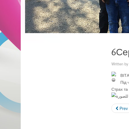
6Се
Written b
ВІТ
Під 
Страх та
Prev