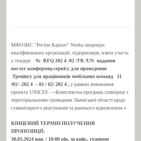
МФОЗНС "Регіон Карпат" Neeka запрошує
кваліфікованих організацій, підприємців, взяти участь
у тендері
№
RFQ 202
4
-02
/TR
/UN
надання
послуг конференц-сервісу для проведення
Тренінгу для працівників мобільних команд
31
/01/
-202
4
– 01
/ 02/ 202
4
,
у рамках виконання
проекту UNICEF – «Комплексна програма співпраці з
територіальними громадами Львівської області щодо
гуманітарного реагування та раннього відновлення
»
КІНЦЕВИЙ ТЕРМІН
ПОЛУЧЕННЯ
ПРОПОЗИЦІЇ:
30.01.2024
нар.
/ 10:00 рік.
за київ., годиною