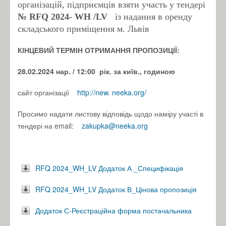
організацій, підприємців взяти участь у тендері
№ RFQ 2024- WH
/LV
із надання в оренду
складського приміщення м. Львів
КІНЦЕВИЙ ТЕРМІН ОТРИМАННЯ ПРОПОЗИЦІЇ:
28.02.2024 нар.
/ 12:00
рік.
за київ., годиною
сайт організації
http://new.
neeka.org/
Просимо надати листову відповідь щодо наміру участі в
тендері на email:
zakupka@neeka.org
RFQ 2024_WH_LV Додаток А _Специфікація
RFQ 2024_WH_LV Додаток В_Цінова пропозиція
Додаток С-Реєстраційна форма постачальника