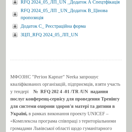
RFQ 2024_05_ЛП_UN _Додаток А Спецтфікація
RFQ 2024_05_ЛП _UN_Додаток В_Цінова
пропозиція
Додаток C_ Реєстраційна форма
ЗЦП_RFQ 2024_05_ЛП_UN
МФОЗНС "Регіон Карпат" Neeka запрошує
кваліфікованих організацій, підприємців, взяти участь
у тендері
№
RFQ 202
4
-01
/TR
/UN
надання
послуг конференц-сервісу для проведення Тренінгу
для системи охорони здоров'я матері та дитини в
Україні,
в рамках виконання проекту UNICEF –
«Комплексна програма співпраці з територіальними
громадами Львівської області щодо гуманітарного