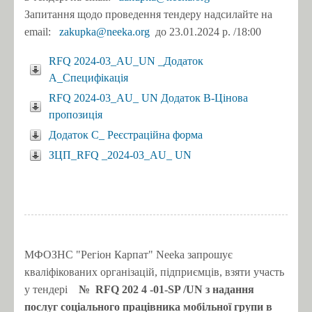
Запитання щодо проведення тендеру надсилайте на
email:
zakupka@neeka.org
до 23.01.2024 р. /18:00
RFQ 2024-03_AU_UN _Додаток
А_Специфікація
RFQ 2024-03_AU_ UN Додаток В-Цінова
пропозиція
Додаток C_ Реєстраційна форма
ЗЦП_RFQ _2024-03_AU_ UN
МФОЗНС "Регіон Карпат" Neeka запрошує
кваліфікованих організацій, підприємців, взяти участь
у тендері
№
RFQ 202
4
-01-SP
/UN
з надання
послуг соціального працівника мобільної групи в