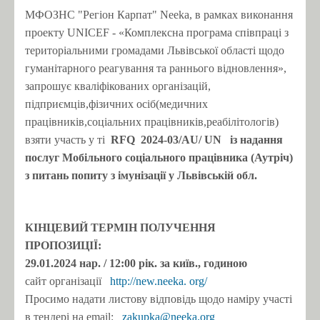
МФОЗНС "Регіон Карпат" Neeka, в рамках виконання
проекту UNICEF - «Комплексна програма співпраці з
територіальними громадами Львівської області щодо
гуманітарного реагування та раннього відновлення»,
запрошує кваліфікованих організацій,
підприємців,фізичних осіб(медичних
працівників,соціальних працівників,реабілітологів)
взяти участь у ті
RFQ
2024-03/AU/
UN
із надання
послуг Мобільного соціального працівника (Аутріч)
з питань попиту з імунізації у Львівській обл.
КІНЦЕВИЙ ТЕРМІН ПОЛУЧЕННЯ
ПРОПОЗИЦІЇ:
29.01.2024 нар.
/ 12:00 рік.
за київ., годиною
сайт організації
http://new.neeka.
org/
Просимо надати листову відповідь щодо наміру участі
в тендері на email:
zakupka@neeka.org