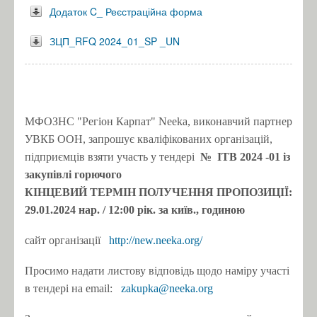
Додаток C_ Реєстраційна форма
ЗЦП_RFQ 2024_01_SP _UN
МФОЗНС "Регіон Карпат" Neeka, виконавчий партнер
УВКБ ООН, запрошує кваліфікованих організацій,
підприємців взяти участь у тендері
№
ITB
2024
-01
із
закупівлі горючого
КІНЦЕВИЙ ТЕРМІН ПОЛУЧЕННЯ ПРОПОЗИЦІЇ:
29.01.2024 нар.
/ 12:00 рік.
за київ., годиною
сайт організації
http://new.neeka.org/
Просимо надати листову відповідь щодо наміру участі
в тендері на email:
zakupka@neeka.org