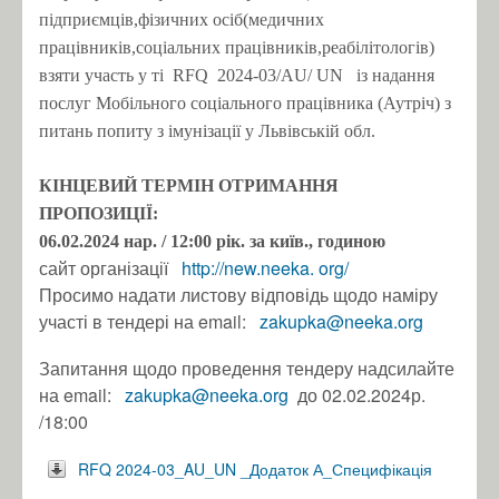
підприємців,фізичних осіб(медичних
працівників,соціальних працівників,реабілітологів)
взяти участь у ті
RFQ
2024-03/AU/
UN
із надання
послуг Мобільного соціального працівника (Аутріч) з
питань попиту з імунізації у Львівській обл.
КІНЦЕВИЙ ТЕРМІН ОТРИМАННЯ
ПРОПОЗИЦІЇ:
06.02.2024 нар.
/ 12:00 рік.
за київ., годиною
сайт організації
http://new.neeka.
org/
Просимо надати листову відповідь щодо наміру
участі в тендері на email:
zakupka@neeka.org
Запитання щодо проведення тендеру надсилайте
на email:
zakupka@neeka.org
до 02.02.2024р.
/18:00
RFQ 2024-03_AU_UN _Додаток А_Специфікація