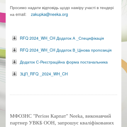
Просимо надати відповідь щодо наміру участі в тендері
на email:
zakupka@neeka.org
RFQ 2024_WH_CH Додаток А _Специфікація
RFQ 2024_WH_CH Додаток В_Цінова пропозиція
Додаток С-Реєстраційна форма постачальника
ЗЦП_RFQ _2024_WH_CH
МФОЗНС "Регіон Карпат" Neeka, виконавчий
партнер УВКБ ООН, запрошує кваліфікованих