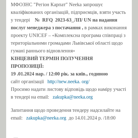
МФОЗНС "Регіон Карпат" Neeka запрошує
кваліфікованих організацій, підприємців, взяти участь
у тендері
№
RFQ
2023-63_ЛП/
UN
на
надання
послуг менеджера з постачання
,
в рамках виконання
проекту UNICEF – «Комплексна програма співпраці з
територіальними громадами Львівської області щодо
гумані раннього відновлення»
КІНЦЕВИЙ ТЕРМІН ПОЛУЧЕННЯ
ПРОПОЗИЦІЇ:
19
.01.2024 нар.
/ 12:00 рік.
за київ., годиною
сайт організації
http://new.neeka.
org/
Просимо надати листову відповідь щодо наміру участі
в тендері на email:
zakupka@neeka.org
Запитання щодо проведення тендеру надсилайте на
email:
zakupka@neeka.org
до 14.01.2024 р. /18:00