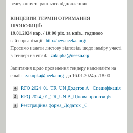
реагування та раннього відновлення»
КІНЦЕВИЙ ТЕРМІН ОТРИМАННЯ
ПРОПОЗИЦІЇ:
19.01.2024
нар.
/ 10:00 рік.
за київ., годиною
сайт організації
http://new.neeka.
org/
Просимо надати листову відповідь щодо наміру участі
в тендері на email:
zakupka@neeka.org
Запитання щодо проведення тендеру надсилайте на
email:
zakupka@neeka.org
до 16.01.2024р.
/18:00
RFQ 2024_01_ТR_UN Додаток А _Специфікація
RFQ 2024_01_TR_UN В_Цінова пропозиція
Реєстраційна форма_Додаток _C