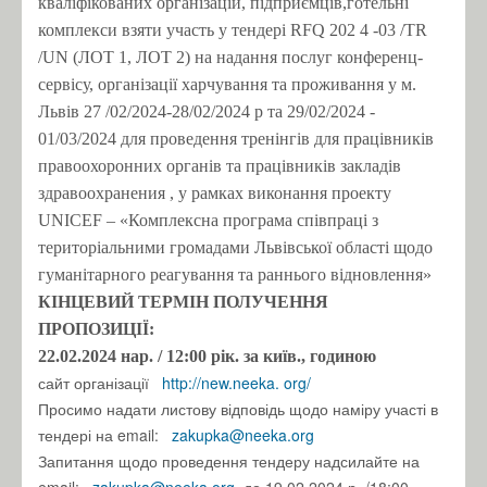
кваліфікованих організацій, підприємців,готельні
комплекси взяти участь у тендері RFQ 202
4
-03
/TR
/UN (ЛОТ 1, ЛОТ 2) на надання послуг конференц-
сервісу, організації харчування та проживання у м.
Львів 27 /02/2024-28/02/2024 р та 29/02/2024 -
01/03/2024 для проведення тренінгів для працівників
правоохоронних органів та працівників закладів
здравоохранения
, у рамках виконання проекту
UNICEF – «Комплексна програма співпраці з
територіальними громадами Львівської області щодо
гуманітарного реагування та раннього відновлення»
КІНЦЕВИЙ ТЕРМІН ПОЛУЧЕННЯ
ПРОПОЗИЦІЇ:
22.02.2024 нар.
/ 12:00 рік.
за київ., годиною
сайт організації
http://new.neeka.
org/
Просимо надати листову відповідь щодо наміру участі в
тендері на email:
zakupka@neeka.org
Запитання щодо проведення тендеру надсилайте на