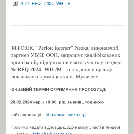
ЗЦП_RFQ _2024_WH_LV
МФОЗНС "Регіон Карпат" Neeka, виконавчий
партнер УВКБ ООН, запрошує кваліфікованих
організацій, підприємців взяти участь у тендері
№ RFQ 2024- WH
/М
із надання в оренду
складського приміщення м. Мукачеве.
КІНЦЕВИЙ ТЕРМІН ОТРИМАННЯ ПРОПОЗИЦІЇ:
28.02.2024 нар.
/ 10:00
рік.
за київ., годиною
сайт організації
http://new.
neeka.org/
Просимо надати відповідь щодо наміру участі в тендері