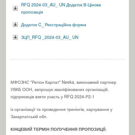
RFQ 2024-03_AU_ UN Додаток В-Цінова
пропозиція
Додаток C_ Реєстраційна форма
ЗЦП_RFQ _2024-03_AU_ UN
МФОЗНС "Регіон Карпат" Neeka, виконавчий партнер
УВКБ ООН, запрошує кваліфікованих організацій,
підприємців взяти участь у RFQ 2024-Р2-1
із організації та проведення тренінгів, харчування у
Закарпатській обл.
КІНЦЕВИЙ ТЕРМІН ПОЛУЧЕННЯ ПРОПОЗИЦІЇ: