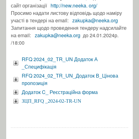
сайт організації
http://new.neeka.
org/
Просимо надати листову відповідь щодо наміру
участі в тендері на email:
zakupka@neeka.org
Запитання щодо проведення тендеру надсилайте
на email:
zakupka@neeka.org
до 24.01.2024р.
/18:00
RFQ 2024_02_ТR_UN Додаток А
_Специфікація
RFQ 2024_02_TR_UN_Додаток В_Цінова
пропозиція
Додаток C_ Реєстраційна форма
ЗЦП_RFQ _2024-02-TR-UN