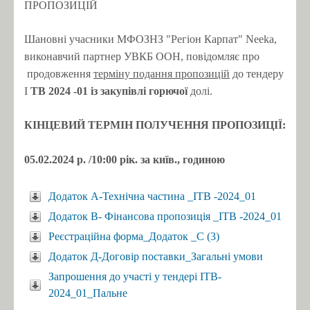
ПРОПОЗИЦІЙ
Шановні учасники МФОЗНЗ "Регіон Карпат" Neeka,
виконавчий партнер УВКБ ООН, повідомляє про
продовження
терміну подання пропозицій
до тендеру
I
TB
2024
-01
із
закупівлі горючої
долі.
КІНЦЕВИЙ ТЕРМІН ПОЛУЧЕННЯ ПРОПОЗИЦІЇ:
05.02.2024 р.
/10:00 рік.
за київ., годиною
Додаток А-Технічна частина _ITB -2024_01
Додаток В- Фінансова пропозиція _ITB -2024_01
Реєстраційна форма_Додаток _C (3)
Додаток Д-Договір поставки_Загальні умови
Запрошення до участі у тендері ITB-
2024_01_Пальне