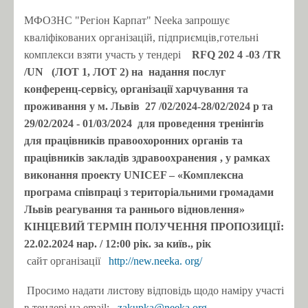
МФОЗНС "Регіон Карпат" Neeka запрошує
кваліфікованих організацій, підприємців,готельні
комплекси взяти участь у тендері
RFQ 202
4
-03
/TR
/UN
(ЛОТ 1, ЛОТ 2) на
надання послуг
конференц-сервісу, організації харчування та
проживання у м. Львів
27 /02/2024-28/02/2024 р та
29/02/2024 - 01/03/2024
для проведення тренінгів
для працівників правоохоронних органів та
працівників закладів здравоохранения
, у рамках
виконання проекту UNICEF – «Комплексна
програма співпраці з територіальними громадами
Львів реагування та раннього відновлення»
КІНЦЕВИЙ ТЕРМІН ПОЛУЧЕННЯ ПРОПОЗИЦІЇ:
22.02.2024
нар.
/ 12:00 рік.
за київ., рік
сайт організації
http://new.neeka.
org/
Просимо надати листову відповідь щодо наміру участі
в тендері на email:
zakupka@neeka.org