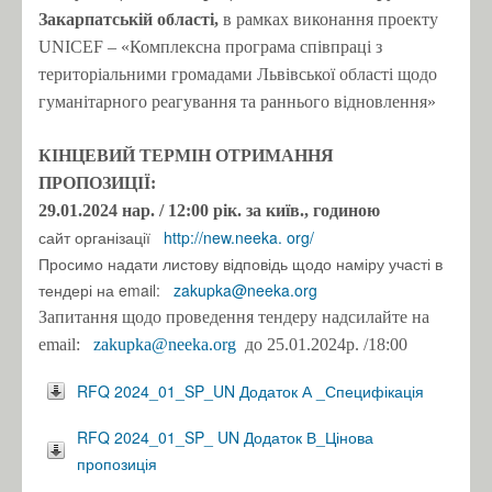
Закарпатській області,
в рамках виконання проекту
UNICEF – «Комплексна програма співпраці з
територіальними громадами Львівської області щодо
гуманітарного реагування та раннього відновлення»
КІНЦЕВИЙ ТЕРМІН
ОТРИМАННЯ
ПРОПОЗИЦІЇ:
29.01.2024
нар.
/ 12:00 рік.
за київ., годиною
сайт організації
http://new.neeka.
org/
Просимо надати листову відповідь щодо наміру участі в
тендері на email:
zakupka@neeka.org
Запитання щодо проведення тендеру надсилайте на
email:
zakupka@neeka.org
до 25.01.2024р.
/18:00
RFQ 2024_01_SP_UN Додаток А _Специфікація
RFQ 2024_01_SP_ UN Додаток В_Цінова
пропозиція