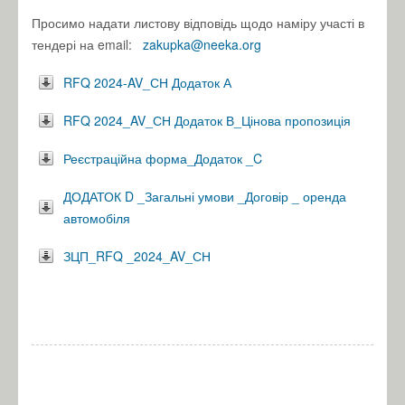
Просимо надати листову відповідь щодо наміру участі в
тендері на email:
zakupka@neeka.org
RFQ 2024-AV_СН Додаток А
RFQ 2024_AV_СН Додаток В_Цінова пропозиція
Реєстраційна форма_Додаток _C
ДОДАТОК D _Загальні умови _Договір _ оренда
автомобіля
ЗЦП_RFQ _2024_AV_СН