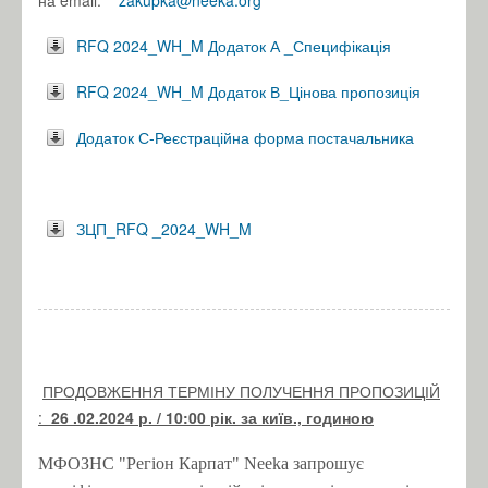
на email:
zakupka@neeka.org
RFQ 2024_WH_M Додаток А _Специфікація
RFQ 2024_WH_M Додаток В_Цінова пропозиція
Додаток С-Реєстраційна форма постачальника
ЗЦП_RFQ _2024_WH_M
ПРОДОВЖЕННЯ ТЕРМІНУ ПОЛУЧЕННЯ ПРОПОЗИЦІЙ
:
26
.02.2024 р.
/ 10:00 рік.
за київ., годиною
МФОЗНС "Регіон Карпат" Neeka запрошує