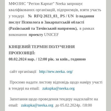
МФОЗНС "Регіон Карпат" Neeka запрошує
кваліфікованих
організацій, підприємців, взяти участь
у тендері
№
RFQ 2023_03_
PS
/
UN
із надання
послуг Психолога в Закарпатській області
(Рахівський та Тячівський напрямок),
в рамках
виконання
проекту
UNICEF
КІНЦЕВИЙ ТЕРМІН
ПОЛУЧЕННЯ
ПРОПОЗИЦІЇ:
08.02.2024
нар.
/ 12:00 рік.
за київ., годиною
сайт організації
http://new.neeka.
org/
Просимо надати листову відповідь щодо наміру участі
в тендері на email:
zakupka@neeka.org
Запитання щодо проведення тендеру надсилайте на
email:
zakupka@neeka.org
до 05.02.2024р.
/18:00