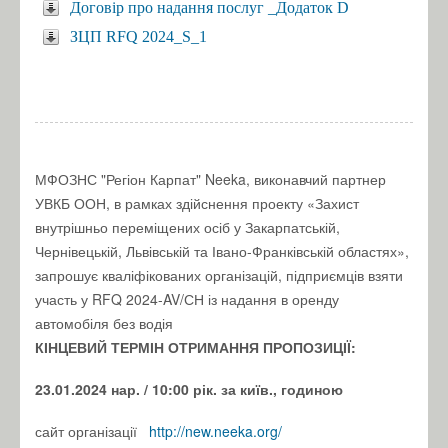
Договір про надання послуг _Додаток D
ЗЦП RFQ 2024_S_1
МФОЗНС "Регіон Карпат" Neeka, виконавчий партнер
УВКБ ООН, в рамках здійснення проекту «Захист
внутрішньо переміщених осіб у Закарпатській,
Чернівецькій, Львівській та Івано-Франківській областях»,
запрошує кваліфікованих організацій, підприємців взяти
участь у RFQ 2024-AV/СН із надання в оренду
автомобіля без водія
КІНЦЕВИЙ ТЕРМІН ОТРИМАННЯ ПРОПОЗИЦІЇ:
23.01.2024 нар.
/ 10:00 рік.
за київ., годиною
сайт організації
http://new.neeka.org/