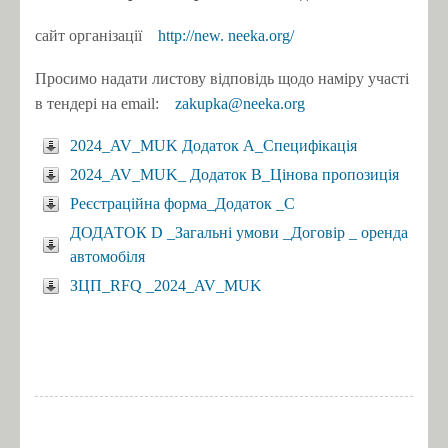
сайт організації
http://new.
neeka.org/
Просимо надати листову відповідь щодо наміру участі
в тендері на email:
zakupka@neeka.org
2024_AV_MUK Додаток А_Специфікація
2024_AV_MUK_ Додаток В_Цінова пропозиція
Реєстраційна форма_Додаток _C
ДОДАТОК D _Загальні умови _Договір _ оренда
автомобіля
ЗЦП_RFQ _2024_AV_MUK