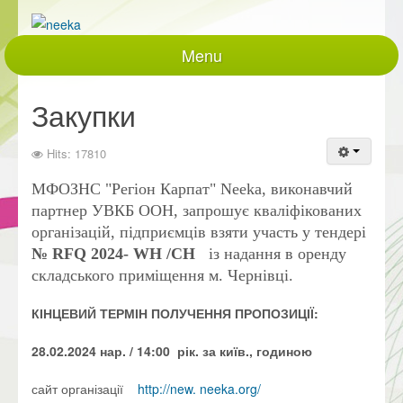
Menu
Головна
Закупки
Про нас
Hits: 17810
Проекти, що діють
МФОЗНС "Регіон Карпат" Neeka, виконавчий
Реалізовані проекти
партнер УВКБ ООН, запрошує кваліфікованих
Закупівлі
організацій, підприємців взяти участь у тендері
документація
№ RFQ 2024- WH
/CH
із надання в оренду
складського приміщення м. Чернівці.
Контакти
КІНЦЕВИЙ ТЕРМІН ПОЛУЧЕННЯ ПРОПОЗИЦІЇ:
Партнери
працівники
28.02.2024 нар.
/ 14:00
рік.
за київ., годиною
Політики та процедури
сайт організації
http://new.
neeka.org/