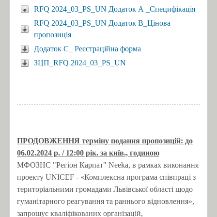
RFQ 2024_03_PS_UN Додаток А _Специфікація
RFQ 2024_03_PS_UN Додаток В_Цінова
пропозиція
Додаток C_ Реєстраційна форма
ЗЦП_RFQ 2024_03_PS_UN
ПРОДОВЖЕННЯ терміну подання пропозицій: до
06.02.2024 р.
/ 12:00 рік.
за київ., годиною
МФОЗНС "Регіон Карпат" Neeka, в рамках виконання
проекту UNICEF - «Комплексна програма співпраці з
територіальними громадами Львівської області щодо
гуманітарного реагування та раннього відновлення»,
запрошує кваліфікованих організацій,