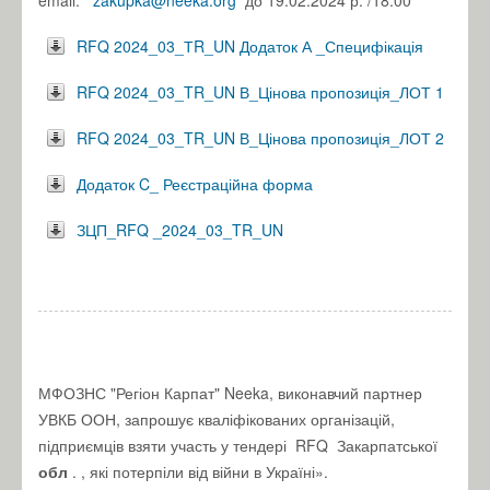
email:
zakupka@neeka.org
до 19.02.2024 р. /18:00
RFQ 2024_03_ТR_UN Додаток А _Специфікація
RFQ 2024_03_TR_UN В_Цінова пропозиція_ЛОТ 1
RFQ 2024_03_TR_UN В_Цінова пропозиція_ЛОТ 2
Додаток C_ Реєстраційна форма
ЗЦП_RFQ _2024_03_TR_UN
МФОЗНС "Регіон Карпат" Neeka, виконавчий партнер
УВКБ ООН, запрошує кваліфікованих організацій,
підприємців взяти участь у тендері
RFQ
Закарпатської
обл
. , які потерпіли від війни в Україні».