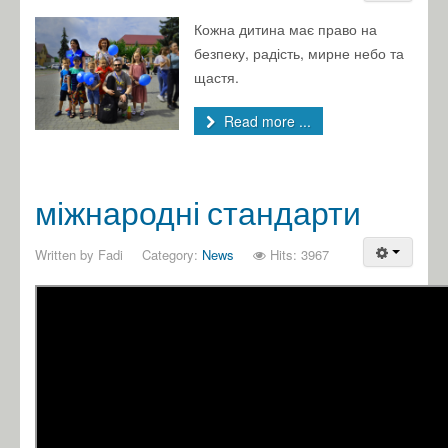
Кожна дитина має право на
безпеку, радість, мирне небо та
щастя.
Read more ...
міжнародні стандарти
Written by
Fadi
Category:
News
Hits: 3967