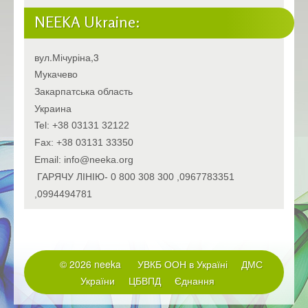
NEEKA Ukraine:
вул.Мічуріна,3
Мукачево
Закарпатська область
Украина
Tel: +38 03131 32122
Fax: +38 03131 33350
Email: info@neeka.org
ГАРЯЧУ ЛІНІЮ- 0 800 308 300 ,0967783351
,0994494781
© 2026 neeka
УВКБ ООН в Україні
ДМС
України
ЦБВПД
Єднання