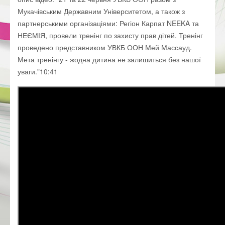
Мукачівським Державним Університетом, а також з
партнерськими організаціями: Регіон Карпат NEEKA та
НЕЄМІЯ, провели тренінг по захисту прав дітей. Тренінг
проведено представником УВКБ ООН Мей Массауд.
Мета тренінгу - жодна дитина не залишиться без нашої
уваги."
10:41