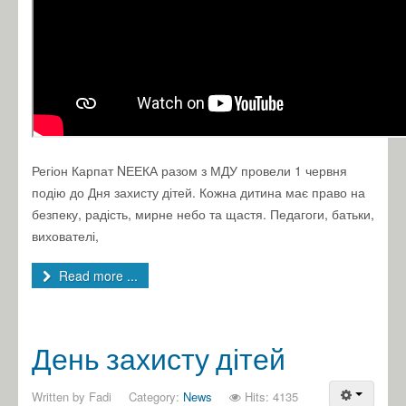
Регіон Карпат NЕЕКА разом з МДУ провели 1 червня
подію до Дня захисту дітей. Кожна дитина має право на
безпеку, радість, мирне небо та щастя. Педагоги, батьки,
вихователі,
Read more ...
День захисту дітей
Written by
Fadi
Category:
News
Hits: 4135