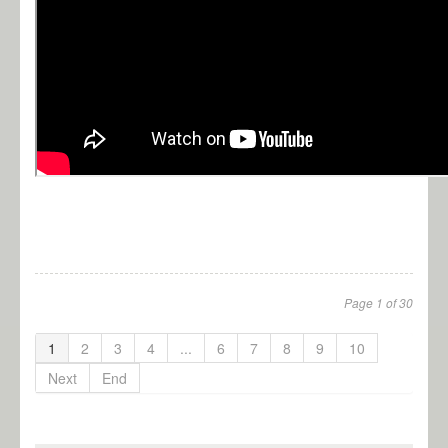
Page 1 of 30
1
2
3
4
...
6
7
8
9
10
Next
End