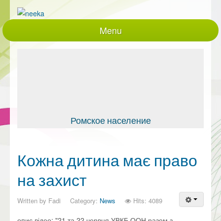
Menu
Головна
Про нас
Проекти, що діють
Реалізовані проекти
Закупівлі
Ромское население
документація
Контакти
Кожна дитина має право
Партнери
на захист
працівники
Written by
Fadi
Category:
News
Hits: 4089
Політики та процедури
опис відео: "21 та 22 червня УВКБ ООН разом з