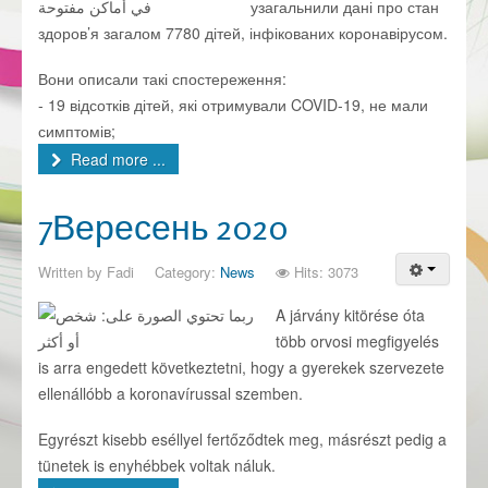
узагальнили дані про стан
здоров’я загалом 7780 дітей, інфікованих коронавірусом.
Вони описали такі спостереження:
- 19 відсотків дітей, які отримували COVID-19, не мали
симптомів;
Read more ...
7Вересень 2020
Written by
Fadi
Category:
News
Hits: 3073
A járvány kitörése óta
több orvosi megfigyelés
is arra engedett következtetni, hogy a gyerekek szervezete
ellenállóbb a koronavírussal szemben.
Egyrészt kisebb eséllyel fertőződtek meg, másrészt pedig a
tünetek is enyhébbek voltak náluk.