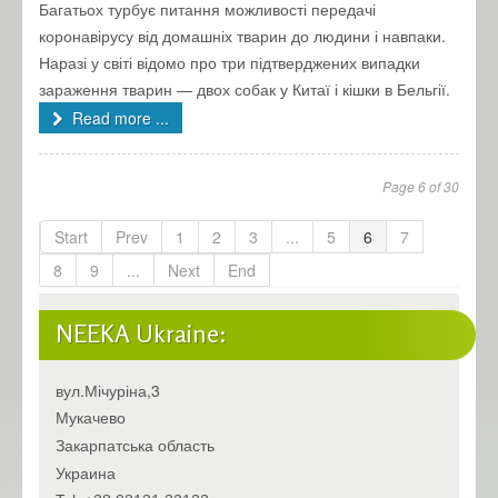
Багатьох турбує питання можливості передачі
коронавірусу від домашніх тварин до людини і навпаки.
Наразі у світі відомо про три підтверджених випадки
зараження тварин — двох собак у Китаї і кішки в Бельгії.
Read more ...
Page 6 of 30
Start
Prev
1
2
3
...
5
6
7
8
9
...
Next
End
NEEKA Ukraine:
вул.Мічуріна,3
Мукачево
Закарпатська область
Украина