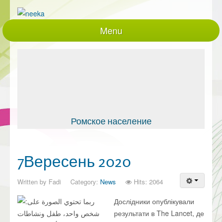
Menu
Головна
Про нас
Проекти, що діють
Реалізовані проекти
Закупівлі
Ромское население
документація
Контакти
7Вересень 2020
Партнери
Written by
Fadi
Category:
News
Hits: 2064
працівники
Дослідники опублікували
Політики та процедури
результати в The Lancet, де