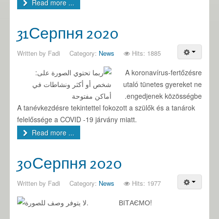
Read more ...
31Серпня 2020
Written by
Fadi
Category:
News
Hits: 1885
A koronavírus-fertőzésre
utaló tünetes gyereket ne
engedjenek közösségbe.
A tanévkezdésre tekintettel fokozott a szülők és a tanárok
felelőssége a COVID -19 járvány miatt.
Read more ...
30Серпня 2020
Written by
Fadi
Category:
News
Hits: 1977
ВІТАЄМО!