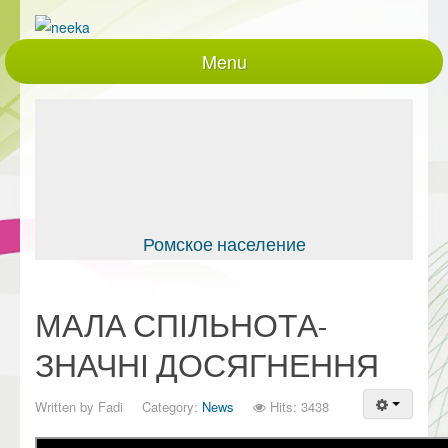
Menu
Головна
Про нас
Проекти, що діють
Реалізовані проекти
Закупівлі
Ромское население
документація
Контакти
МАЛА СПІЛЬНОТА-
Партнери
ЗНАЧНІ ДОСЯГНЕННЯ
працівники
Written by
Fadi
Category:
News
Hits: 3438
Політики та процедури