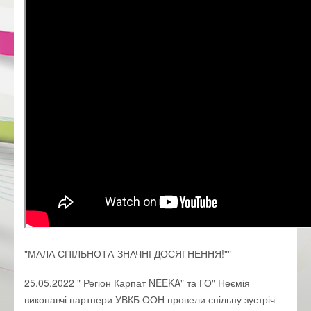
"МАЛА СПІЛЬНОТА-ЗНАЧНІ ДОСЯГНЕННЯ!""
25.05.2022 " Регіон Карпат NEEKA" та ГО" Неємія
виконавчі партнери УВКБ ООН провели спільну зустріч