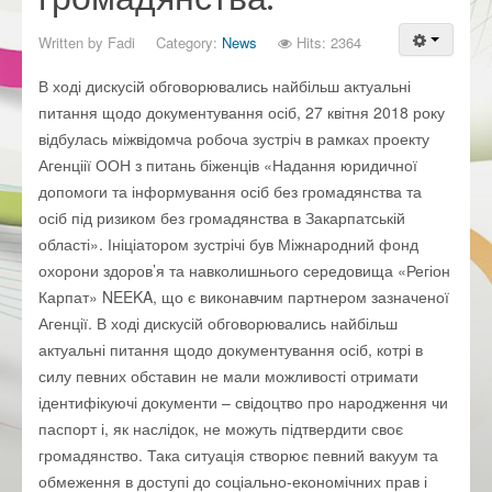
Written by
Fadi
Category:
News
Hits: 2364
В ході дискусій обговорювались найбільш актуальні
питання щодо документування осіб, 27 квітня 2018 року
відбулась міжвідомча робоча зустріч в рамках проекту
Агенціії ООН з питань біженців «Надання юридичної
допомоги та інформування осіб без громадянства та
осіб під ризиком без громадянства в Закарпатській
області». Ініціатором зустрічі був Міжнародний фонд
охорони здоров’я та навколишнього середовища «Регіон
Карпат» NEEKA, що є виконавчим партнером зазначеної
Агенції. В ході дискусій обговорювались найбільш
актуальні питання щодо документування осіб, котрі в
силу певних обставин не мали можливості отримати
ідентифікуючі документи – свідоцтво про народження чи
паспорт і, як наслідок, не можуть підтвердити своє
громадянство. Така ситуація створює певний вакуум та
обмеження в доступі до соціально-економічних прав і