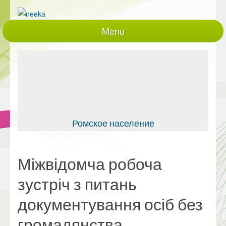
Menu
Головна
Про нас
Проекти, що діють
Реалізовані проекти
Закупівлі
Ромское население
документація
Контакти
Міжвідомча робоча
Партнери
зустріч з питань
працівники
документування осіб без
Політики та процедури
громадянства.