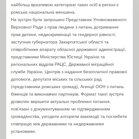
найбільш вразливою категорією таких осіб в регіоні є
ромська національна меншина.
На зустріч були запрошені Представник Уповноваженого
Верховної Ради з прав людини з питань дотримання
прав дитини, недискримінації та гендерної рівності,
заступник губернатора Закарпатської області та
співробітники апарату обласної державної адміністрації,
представники Міністерства Юстиції України та
регіональних відділів РАЦС, Державної міграційної
служби України, Центрів з надання безоплатної правової
допомоги, депутати міських та сільських рад
(представники ромських громад), Агенції ООН з питань
біженців та виконавчих партнерів. Формат такої зустрічі
дозволяє вирішити актуальні проблемні питання,
пов’язані з документуванням чи підтвердженням
громадянства, узгодити алгоритм взаємодії та поглибити
співпрацю між державними та недержавними
установами.