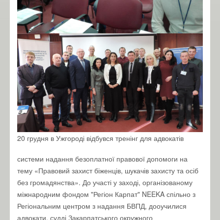
20 грудня в Ужгороді відбувся тренінг для адвокатів
системи надання безоплатної правової допомоги на
тему «Правовий захист біженців, шукачів захисту та осіб
бе
з громадянства». До участі у заході, організованому
міжнародним фондом "Регіон Карпат" NEEKA спільно з
Регіональним центром з надання БВПД, дооучилися
адвокати, судді Закарпатського окружного