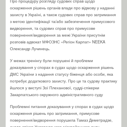
Про процедуру розгляду судових справ щодо
оскарження рішень органів влади про відмову у наданні
захисту в Україні, а також судових справ про затримання
з метою ідентифікації та/або забезпечення примусового
видворення, та судових справ про примусове
повернення/видворення за межі України присутнім
розповів адвокат МФОЗНС «Регіон Карпат» NEEKA
Олександр Лучинець.
У межах тренінгу були порушені й проблеми
доказування у спорах в судах щодо оскарження рішень
ДМС України з надання статусу біженця або особи, яка
потребує додаткового захисту. Про це та судову практику
йшлося у виступі Зої Плеханової, судді-спікерки
Закарпатського окружного адміністративного суду
Проблемні питання доказування у спорах в судах щодо
оскарження рішень про затримання, примусове
повернення/видворення порушила Тамаз Деметрадзе,
суддя-спікер Ужгородського міскрайонного суду