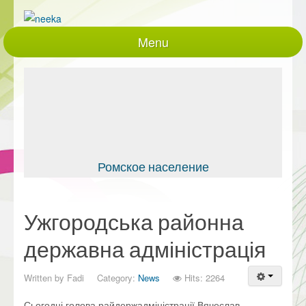
Menu
Головна
Про нас
Проекти, що діють
Реалізовані проекти
Закупівлі
Ромское население
документація
Контакти
Ужгородська районна
Партнери
державна адміністрація
працівники
Written by
Fadi
Category:
News
Hits: 2264
Політики та процедури
Сьогодні голова райдержадміністрації Вячеслав