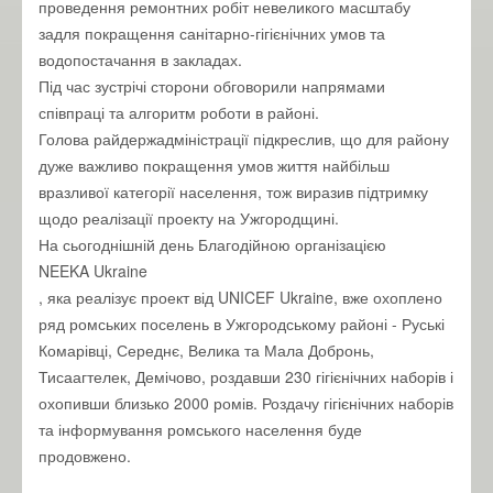
проведення ремонтних робіт невеликого масштабу
задля покращення санітарно-гігієнічних умов та
водопостачання в закладах.
Під час зустрічі сторони обговорили напрямами
співпраці та алгоритм роботи в районі.
Голова райдержадміністрації підкреслив, що для району
дуже важливо покращення умов життя найбільш
вразливої категорії населення, тож виразив підтримку
щодо реалізації проекту на Ужгородщині.
На сьогоднішній день Благодійною організацією
NEEKA Ukraine
, яка реалізує проект від UNICEF Ukraine, вже охоплено
ряд ромських поселень в Ужгородському районі - Руські
Комарівці, Середнє, Велика та Мала Добронь,
Тисаагтелек, Демічово, роздавши 230 гігієнічних наборів і
охопивши близько 2000 ромів. Роздачу гігієнічних наборів
та інформування ромського населення буде
продовжено.