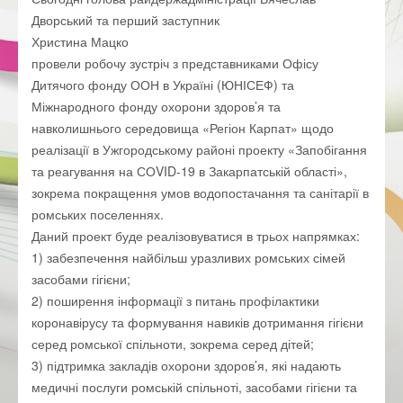
Дворський та перший заступник
Христина Мацко
провели робочу зустріч з представниками Офісу
Дитячого фонду ООН в Україні (ЮНІСЕФ) та
Міжнародного фонду охорони здоров’я та
навколишнього середовища «Регіон Карпат» щодо
реалізації в Ужгородському районі проекту «Запобігання
та реагування на СОVID-19 в Закарпатській області»,
зокрема покращення умов водопостачання та санітарії в
ромських поселеннях.
Даний проект буде реалізовуватися в трьох напрямках:
1) забезпечення найбільш уразливих ромських сімей
засобами гігієни;
2) поширення інформації з питань профілактики
коронавірусу та формування навиків дотримання гігієни
серед ромської спільноти, зокрема серед дітей;
3) підтримка закладів охорони здоров’я, які надають
медичні послуги ромській спільноті, засобами гігієни та