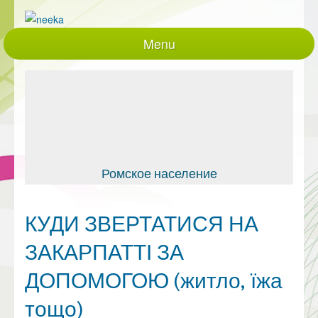
Menu
Головна
Про нас
Проекти, що діють
Реалізовані проекти
Закупівлі
Ромское население
документація
КУДИ ЗВЕРТАТИСЯ НА
Контакти
ЗАКАРПАТТІ ЗА
Партнери
працівники
ДОПОМОГОЮ (житло, їжа
Політики та процедури
тощо)